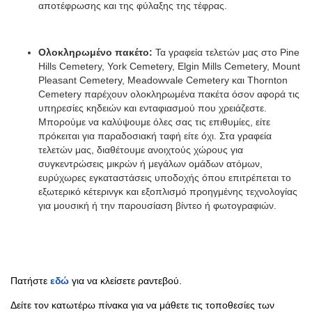
αποτέφρωσης και της φύλαξης της τέφρας.
Ολοκληρωμένο πακέτο:
Τα γραφεία τελετών μας στο Pine
Hills Cemetery, York Cemetery, Elgin Mills Cemetery, Mount
Pleasant Cemetery, Meadowvale Cemetery και Thornton
Cemetery παρέχουν ολοκληρωμένα πακέτα όσον αφορά τις
υπηρεσίες κηδειών και ενταφιασμού που χρειάζεστε.
Μπορούμε να καλύψουμε όλες σας τις επιθυμίες, είτε
πρόκειται για παραδοσιακή ταφή είτε όχι. Στα γραφεία
τελετών μας, διαθέτουμε ανοιχτούς χώρους για
συγκεντρώσεις μικρών ή μεγάλων ομάδων ατόμων,
ευρύχωρες εγκαταστάσεις υποδοχής όπου επιτρέπεται το
εξωτερικό κέτερινγκ και εξοπλισμό προηγμένης τεχνολογίας
για μουσική ή την παρουσίαση βίντεο ή φωτογραφιών.
Πατήστε
εδώ
για να κλείσετε ραντεβού.
Δείτε τον κατωτέρω πίνακα για να μάθετε τις τοποθεσίες των