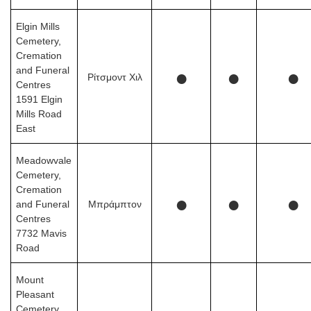
Elgin Mills
Cemetery,
Cremation
and Funeral
●
●
●
Ρίτσμοντ Χιλ
Centres
1591 Elgin
Mills Road
East
Meadowvale
Cemetery,
Cremation
●
●
●
and Funeral
Μπράμπτον
Centres
7732 Mavis
Road
Mount
Pleasant
Cemetery,