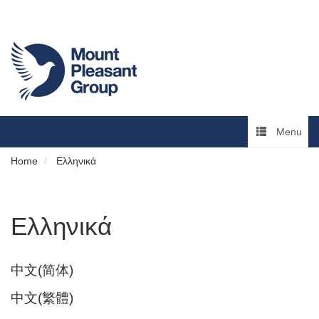
Menu
Home
Ελληνικά
Ελληνικά
中文(简体)
中文(繁體)